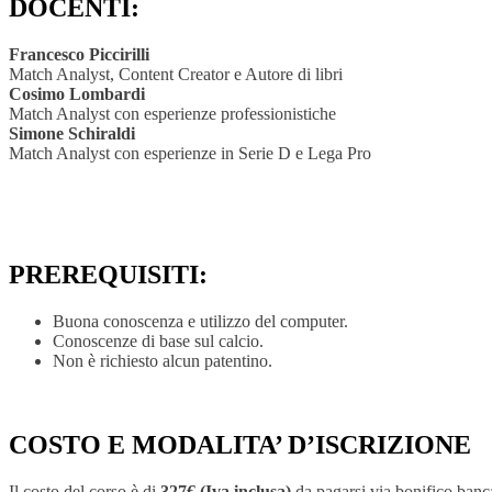
DOCENTI:
Francesco Piccirilli
Match Analyst, Content Creator e Autore di libri
Cosimo Lombardi
Match Analyst con esperienze professionistiche
Simone Schiraldi
Match Analyst con esperienze in Serie D e Lega Pro
PREREQUISITI:
Buona conoscenza e utilizzo del computer.
Conoscenze di base sul calcio.
Non è richiesto alcun patentino.
COSTO E MODALITA’ D’ISCRIZIONE
Il costo del corso è di
327€ (Iva inclusa)
da pagarsi via bonifico banc