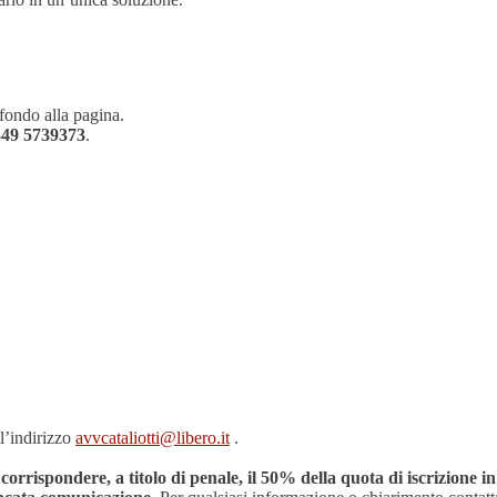
 fondo alla pagina.
349 5739373
.
ll’indirizzo
avvcataliotti@libero.it
.
a corrispondere, a titolo di penale, il 50% della quota di iscrizione 