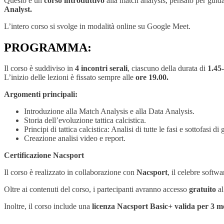
Questo è un
corso introduttivo
alla match analysis, pensato per guidar
Analyst.
L’intero corso si svolge in modalità online su Google Meet.
PROGRAMMA:
Il corso è suddiviso in
4 incontri serali
, ciascuno della durata di
1.45
L’inizio delle lezioni è fissato sempre alle
ore 19.00.
Argomenti principali:
Introduzione alla Match Analysis e alla Data Analysis.
Storia dell’evoluzione tattica calcistica.
Principi di tattica calcistica: Analisi di tutte le fasi e sottofasi di 
Creazione analisi video e report.
Certificazione Nacsport
Il corso è realizzato in collaborazione con
Nacsport
, il celebre softwa
Oltre ai contenuti del corso, i partecipanti avranno accesso
gratuito
a
Inoltre, il corso include una
licenza Nacsport Basic+ valida per 3 m