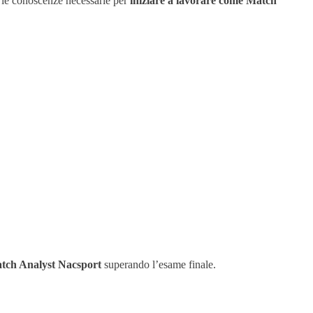
te le conoscenze necessarie per
iniziare a lavorare come Match
tch Analyst Nacsport
superando l’esame finale.