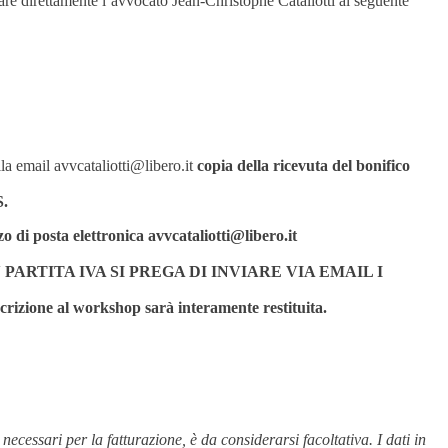
are direttamente l’avvocato Jean-Christophe Cataliotti al seguente
lla email avvcataliotti@libero.it
copia della ricevuta del bonifico
.
o di posta elettronica avvcataliotti@libero.it
I CON PARTITA IVA SI PREGA DI INVIARE VIA EMAIL I
crizione al workshop sarà interamente restituita.
 necessari per la fatturazione, è da considerarsi facoltativa. I dati in