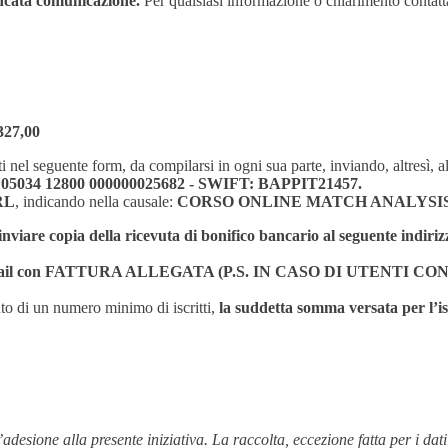
ancata comunicazione.
Per qualsiasi informazione o chiarimento contatt
 327,00
ti nel seguente form, da compilarsi in ogni sua parte, inviando, altresì, a
 05034 12800 000000025682 - SWIFT: BAPPIT21457.
RL
, indicando nella causale:
CORSO ONLINE MATCH ANALYSIS
viare copia della ricevuta di bonifico bancario al seguente indirizz
ta via email con FATTURA ALLEGATA (P.S. IN CASO DI UTENT
o di un numero minimo di iscritti,
la suddetta somma versata per l’is
l’adesione alla presente iniziativa. La raccolta, eccezione fatta per i dati