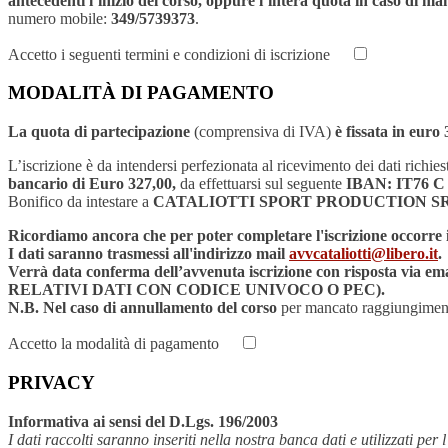
antecedenti l’inizio del corso, oppure l’intera quota in caso di m
numero mobile:
349/5739373
.
Accetto i seguenti termini e condizioni di iscrizione
MODALITÀ DI PAGAMENTO
La quota di partecipazione
(comprensiva di IVA)
è fissata in euro
L’iscrizione è da intendersi perfezionata al ricevimento dei dati richies
bancario di Euro 327,00,
da effettuarsi sul seguente
IBAN: IT76 C
Bonifico da intestare a
CATALIOTTI SPORT PRODUCTION S
Ricordiamo ancora che per poter completare l'iscrizione occorre in
I dati saranno trasmessi all'indirizzo mail
avvcataliotti@libero.it
.
Verrà data conferma dell’avvenuta iscrizione con rispos
RELATIVI DATI CON CODICE UNIVOCO O PEC).
N.B. Nel caso di
annullamento del corso
per mancato raggiungiment
Accetto la modalità di pagamento
PRIVACY
Informativa ai sensi del D.Lgs. 196/2003
I dati raccolti saranno inseriti nella nostra banca dati e utilizzati per 