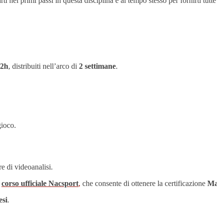
ti nei primi passi in questa disciplina e al tempo stesso per fornirti tut
-2h
, distribuiti nell’arco di
2 settimane
.
gioco.
re di videoanalisi.
l
corso ufficiale Nacsport
,
che consente di ottenere la certificazione
Ma
esi
.